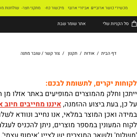
רי כושר ארוביים
אביזרי ארובי
מיכשור כח
מתקני חצר
שולחנות משחק
קניות שלי
אתר שומר שבת
דף הבית
/
אודות
/
תקנון
/
צור קשר
/
שובר מתנה
ת יקרים, לתשומת לבכם:
וחלק מהמוצרים המופיעים באתר אזלו מן המלא
 בעת ביצוע ההזמנה,
איננו
מחייבים חיוב אוטו
ואכן המוצר במלאי, אנו נחייב ונוודא לשלוח.
מעונין במספר מוצרים, ניתן להכניס לעגלת הק