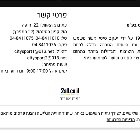
פרטי קשר
כתובת: האשלג 22, חיפה
מול קניון הסינמול (לב המפרץ)
 בשנת 1987 על ידי יעקב סיטי אשר משמש
טל: 04-8411010, 04-8411075
שנים החברה גדלה להיות
פקס: 04-8411076
יבות והגדולות ביותר בתחום
דוא"ל:
citysport1@013.net
פורט וכושר לשימוש ביתי.
citysport2@013.net
שעות פתיחה:
ימים א'-ה' 9:00-17:00, יום ו' וערבי חג 9:00-13:00
בניית אתרים
קבצי Cookies, לרבות של צדדים שלישיים, לצורך ניתוח השימוש באתר, שיפור חוויית הגלישה והצגת פרס
יות הפרטיות