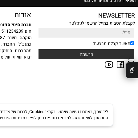
ת הצעת מחיר משתלמת
רטים ונחזור אליכם!
אודות
NEWSLE
טבות במייל הרשמו לניוזלטר
חברת סיטי ספורט בע"מ
ח.פ 511234239
הוקמה
 קבלת מבצעים
כמנכ"ל החברה. עם ה
מהחברות הותיקות, היצ
יבוא ושיווק של מוצרי ס
לידיעתך, באתרנו נעשה שימוש ב
הסכמתך לשימוש זה. לפרטים נוספים ניתן לעיין במדיניות הפרטיות.
מדינ