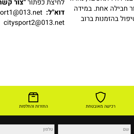
דה ויתאפשר, נארוז
לחיצת כפתור
"צור קשר"
ב
בילה אחת. במידה
דוא"ל:
ysport1@013.net
 בהזמנות ברוב
citysport2@013.net
רכישה מאובטחת
החזרות והחלפות