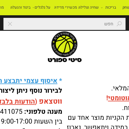
בריכות
שחיה וצלילה
מכשירי מדידה
על גלגלים
ביגוד והנעלה
מוסדו
*
איסוף עצמי יתבצע רק 
י.
לבירור נוסף ניתן ליצור 
מטי
!
ווטצאפ
(
הודעות בלבד
):
מענה טלפוני:
-8411075
ניות מוצר אחד עם
בין השעות 9:00-17:00