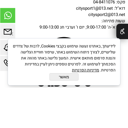
פקס: 04-8411076
דוא"ל:
citysport1@013.net
citysport2@013.net
שעות פתיחה:
✕
ימים א'-ה' 9:00-17:00, יום ו' וערבי חג 9:00-13:00
לידיעתך, באתרנו נעשה שימוש בקבצי Cookies, לרבות של צדדים
שלישיים, לצורך ניתוח השימוש באתר, שיפור חוויית הגלישה
והצגת פרסום מותאם אישית. המשך גלישה באתר מהווה את
הסכמתך לשימוש זה. לפרטים נוספים ניתן לעיין במדיניות
הפרטיות.
מדיניות הפרטיות
מאשר
בניית אתרים