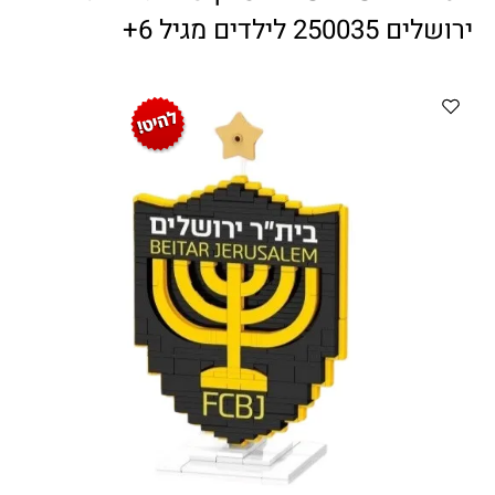
ווטצאפ
(
הודעות בלבד
):
052-8059900
ירושלים 250035 לילדים מגיל 6+
מענה טלפוני:
04-8411075
,
04-8411010
בין השעות 9:00-17:00
לחיצת כפתור
"צור קשר"
באתר
דוא"ל:
citysport1@013.net
citysport2@013.net