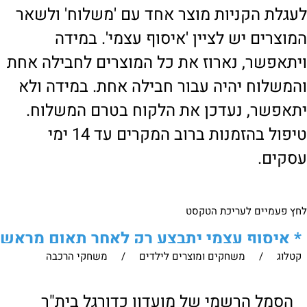
לעגלת הקניות מוצר אחד עם 'משלוח' ולשאר
המוצרים יש לציין 'איסוף עצמי'. במידה
ויתאפשר, נארוז את כל המוצרים לחבילה אחת
והמשלוח יהיה עבור חבילה אחת. במידה ולא
יתאפשר, נעדכן את הלקוח בטרם המשלוח.
טיפול בהזמנות ברוב המקרים עד 14 ימי
עסקים.
לחץ פעמיים לעריכת הטקסט
*
איסוף עצמי יתבצע רק לאחר תאום מראש
קטלוג
/
משחקים ומוצרים לילדים
/
משחקי הרכבה
של הלקוח מול נציגנו
!
לבירור נוסף ניתן ליצור עמנו קשר:
הסמל הרשמי של מועדון כדורגל בית"ר