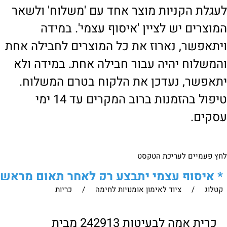
לעגלת הקניות מוצר אחד עם 'משלוח' ולשאר
המוצרים יש לציין 'איסוף עצמי'. במידה
ויתאפשר, נארוז את כל המוצרים לחבילה אחת
והמשלוח יהיה עבור חבילה אחת. במידה ולא
יתאפשר, נעדכן את הלקוח בטרם המשלוח.
טיפול בהזמנות ברוב המקרים עד 14 ימי
עסקים.
לחץ פעמיים לעריכת הטקסט
*
איסוף עצמי יתבצע רק לאחר תאום מראש
קטלוג
/
ציוד לאימון אומנויות לחימה
/
כריות
של הלקוח מול נציגנו
!
לבירור נוסף ניתן ליצור עמנו קשר:
כרית אמה לבעיטות 242913 מבית