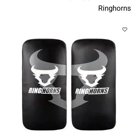
ווטצאפ
(
הודעות בלבד
):
052-8059900
Ringhorns
מענה טלפוני:
04-8411075
,
04-8411010
בין השעות 9:00-17:00
לחיצת כפתור
"צור קשר"
באתר
דוא"ל:
citysport1@013.net
citysport2@013.net