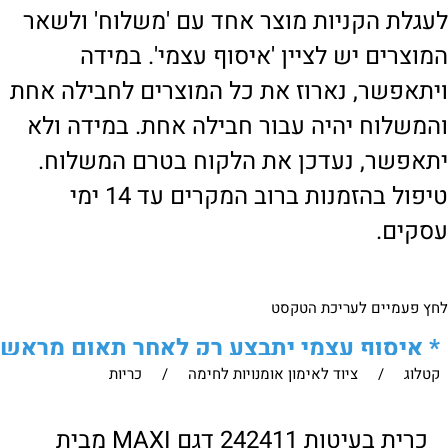
לעגלת הקניות מוצר אחד עם 'משלוח' ולשאר
המוצרים יש לציין 'איסוף עצמי'. במידה
ויתאפשר, נארוז את כל המוצרים לחבילה אחת
והמשלוח יהיה עבור חבילה אחת. במידה ולא
יתאפשר, נעדכן את הלקוח בטרם המשלוח.
טיפול בהזמנות ברוב המקרים עד 14 ימי
עסקים.
לחץ פעמיים לעריכת הטקסט
*
איסוף עצמי יתבצע רק לאחר תאום מראש
קטלוג
/
ציוד לאימון אומנויות לחימה
/
כריות
של הלקוח מול נציגנו
!
לבירור נוסף ניתן ליצור עמנו קשר:
כרית בעיטות 242411 דגם MAXI מבית