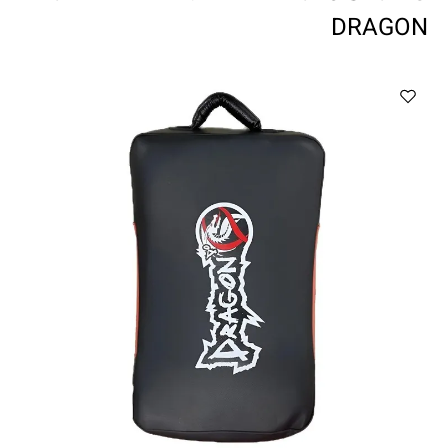
ווטצאפ
(
הודעות בלבד
):
052-8059900
DRAGON
מענה טלפוני:
04-8411075
,
04-8411010
בין השעות 9:00-17:00
לחיצת כפתור
"צור קשר"
באתר
דוא"ל:
citysport1@013.net
citysport2@013.net