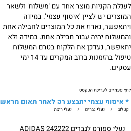
לעגלת הקניות מוצר אחד עם 'משלוח' ולשאר
המוצרים יש לציין 'איסוף עצמי'. במידה
ויתאפשר, נארוז את כל המוצרים לחבילה אחת
והמשלוח יהיה עבור חבילה אחת. במידה ולא
יתאפשר, נעדכן את הלקוח בטרם המשלוח.
טיפול בהזמנות ברוב המקרים עד 14 ימי
עסקים.
לחץ פעמיים לעריכת הטקסט
*
איסוף עצמי יתבצע רק לאחר תאום מראש
קטלוג
/
נעלי גברים
/
נעלי ריצה
של הלקוח מול נציגנו
!
לבירור נוסף ניתן ליצור עמנו קשר:
נעלי ספורט לגברים 242222 ADIDAS