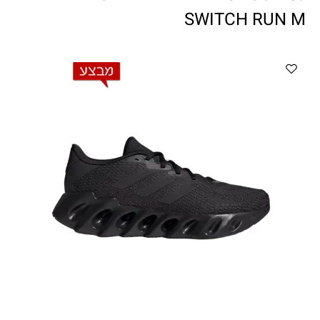
ווטצאפ
(
הודעות בלבד
):
052-8059900
SWITCH RUN M
מענה טלפוני:
04-8411075
,
04-8411010
בין השעות 9:00-17:00
לחיצת כפתור
"צור קשר"
באתר
דוא"ל:
citysport1@013.net
citysport2@013.net