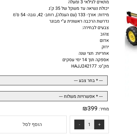
חפירות ולהוביל את הממצאים.
לטרקטור גלגלים נגד החלקה והגה עם צפצפה לנסיעה בכל משטח.
מתאים לגילאי 3 ומעלה
יכולת נשיאה עד משקל של 35 ק’ג
מידות: אורך- 133 (עם העגלה), רוחב- 42, גובה- 54 ס’מ
נדרשת הרכבה ראשונית ע"י מבוגר
צבעים לבחירה:
צהוב
אדום
ירוק
אחריות: חצי שנה
אספקה תוך 14 ימי עסקים
מק"ט: HAJJ242177
₪
399
מחיר: