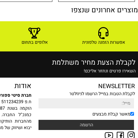
549
₪
לפרטים ורכישה
לפרטים ורכישה
ם אחרונים שנצפו
שרות הזמנה טלפונית
אלופים בתחום
ת הצעת מחיר משתלמת
רטים ונחזור אליכם!
אודות
NEWSLE
טבות במייל הרשמו לניוזלטר
חברת סיטי ספורט בע"מ
ח.פ 511234239