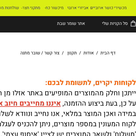
רי כושר ארוביים
אביזרי ארובי
מיכשור כח
מתקני חצר
שולחנות משחק
קניות שלי
אתר שומר שבת
דף הבית
/
אודות
/
תקנון
/
צור קשר
/
שובר מתנה
ת יקרים, לתשומת לבכם:
וחלק מהמוצרים המופיעים באתר אזלו מן המלא
 בעת ביצוע ההזמנה,
איננו
מחייבים חיוב אוטו
ואכן המוצר במלאי, אנו נחייב ונוודא לשלוח.
מעונין במספר מוצרים, ניתן להכניס לעגלת הק