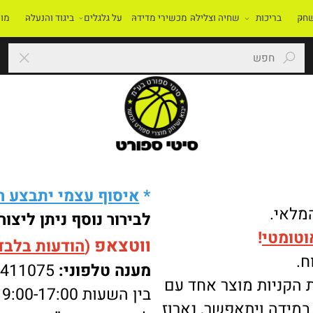
בריכות
שחיה וצלילה
מכשירי מדידה
על גלגלים
ביגוד והנעלה
מוסדו
*
איסוף עצמי יתבצע רק 
י.
לבירור נוסף ניתן ליצור 
מטי
!
ווטצאפ
(
הודעות בלבד
):
מענה טלפוני:
-8411075
ניות מוצר אחד עם
בין השעות 9:00-17:00