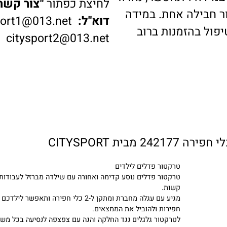
דה ויתאפשר, נארוז
לחיצת כפתור
"צור קשר"
ב
בילה אחת. במידה
דוא"ל:
ysport1@013.net
 בהזמנות ברוב
citysport2@013.net
טרקטור פדלים לילדים
טרקטור פדלים נוסע קדימה ואחורה עם שילדה מברזל לעבודות ש
קשות.
מגיע עם עגלה מחברת ומתקן ל-2 כלי חפירה ותאפשר לילדכם ל