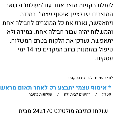
לעגלת הקניות מוצר אחד עם 'משלוח' ולשאר
המוצרים יש לציין 'איסוף עצמי'. במידה
ויתאפשר, נארוז את כל המוצרים לחבילה אחת
והמשלוח יהיה עבור חבילה אחת. במידה ולא
יתאפשר, נעדכן את הלקוח בטרם המשלוח.
טיפול בהזמנות ברוב המקרים עד 14 ימי
עסקים.
לחץ פעמיים לעריכת הטקסט
*
איסוף עצמי יתבצע רק לאחר תאום מראש
קטלוג
/
רהיטים לבית ולגן
/
שולחנות כתיבה
של הלקוח מול נציגנו
!
לבירור נוסף ניתן ליצור עמנו קשר:
שולחן כתיבה מולטינט 242170 מבית