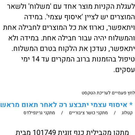
לעגלת הקניות מוצר אחד עם 'משלוח' ולשאר
המוצרים יש לציין 'איסוף עצמי'. במידה
ויתאפשר, נארוז את כל המוצרים לחבילה אחת
והמשלוח יהיה עבור חבילה אחת. במידה ולא
יתאפשר, נעדכן את הלקוח בטרם המשלוח.
טיפול בהזמנות ברוב המקרים עד 14 ימי
עסקים.
לחץ פעמיים לעריכת הטקסט
*
איסוף עצמי יתבצע רק לאחר תאום מראש
קטלוג
/
מתקני כושר ציבוריים
/
מתקני גרינפילדס
של הלקוח מול נציגנו
!
לבירור נוסף ניתן ליצור עמנו קשר:
מתקן מקבילית כנף זוגית 101749 מבית