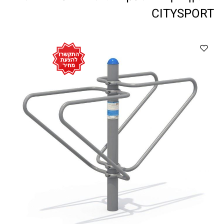
ווטצאפ
(
הודעות בלבד
):
052-8059900
CITYSPORT
מענה טלפוני:
04-8411075
,
04-8411010
בין השעות 9:00-17:00
לחיצת כפתור
"צור קשר"
באתר
דוא"ל:
citysport1@013.net
citysport2@013.net