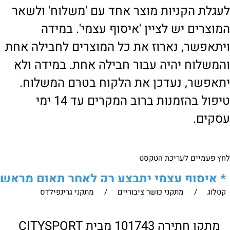
לעגלת הקניות מוצר אחד עם 'משלוח' ולשאר
המוצרים יש לציין 'איסוף עצמי'. במידה
ויתאפשר, נארוז את כל המוצרים לחבילה אחת
והמשלוח יהיה עבור חבילה אחת. במידה ולא
יתאפשר, נעדכן את הלקוח בטרם המשלוח.
טיפול בהזמנות ברוב המקרים עד 14 ימי
עסקים.
לחץ פעמיים לעריכת הטקסט
*
איסוף עצמי יתבצע רק לאחר תאום מראש
קטלוג
/
מתקני כושר ציבוריים
/
מתקני גרינפילדס
של הלקוח מול נציגנו
!
לבירור נוסף ניתן ליצור עמנו קשר:
מתקן חתירה 101743 מבית CITYSPORT