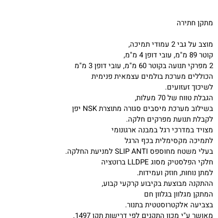
מתקן חתירה
מוצב על גבי 2 עמודי תמיכה,
קוטר 89 מ"מ, עובי דופן 4 מ"מ,
2 מפרקי תנועה בקוטר 60 מ"מ, עובי דופן 3 מ"מ
הכוללים מערכת בולמים עצמאית פנימית
לשיכוך זעזועים.
הגבלת טווח של 70 מעלות,
בשילוב מערכת מיסבים סגורה מתוצרת NSK יפן
לקבלת תנועת מפרקים חלקה.
מצויד במדרכי רגל במבנה ארגונומי
לתמיכה מקסימלית בכף הרגל
בעלי משטח מחוספס SLIP ANTI למניעת החלקה.
חלקי הפלסטיק מסוג LLDPE ברוטציה
למתן נוחות, חוזק ועמידות.
ההתקנה מבוצעת בקיבוע קרקעי קבוע,
המתקן מגלוון בגלוון חם
בצביעה אלקטרוסטטית בתנור.
מאושר ע"י מכון התקנים לפי דרישות תקן 1497.