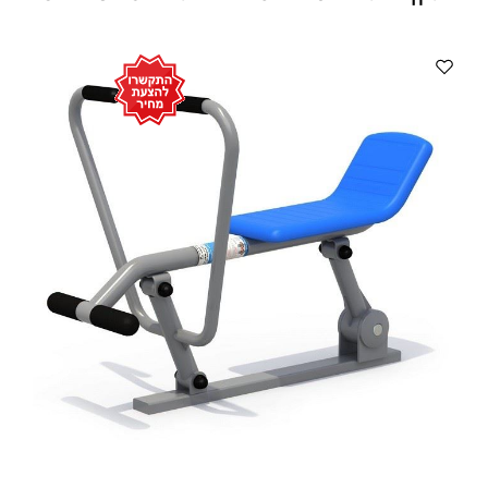
ווטצאפ
(
הודעות בלבד
):
052-8059900
מענה טלפוני:
04-8411075
,
04-8411010
בין השעות 9:00-17:00
לחיצת כפתור
"צור קשר"
באתר
דוא"ל:
citysport1@013.net
citysport2@013.net