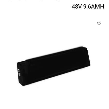
ווטצאפ
(
הודעות בלבד
):
052-8059900
48V 9.6AMH
מענה טלפוני:
04-8411075
,
04-8411010
בין השעות 9:00-17:00
לחיצת כפתור
"צור קשר"
באתר
דוא"ל:
citysport1@013.net
citysport2@013.net