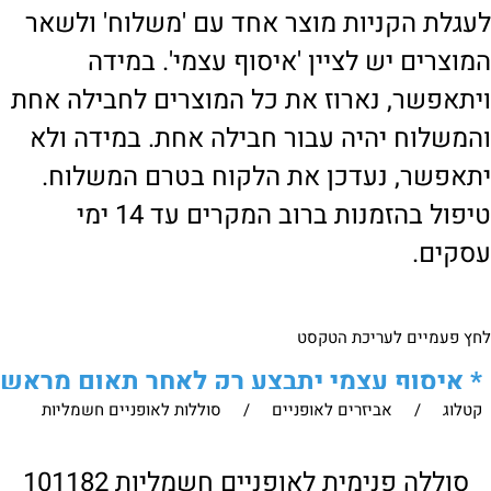
לעגלת הקניות מוצר אחד עם 'משלוח' ולשאר
המוצרים יש לציין 'איסוף עצמי'. במידה
ויתאפשר, נארוז את כל המוצרים לחבילה אחת
והמשלוח יהיה עבור חבילה אחת. במידה ולא
יתאפשר, נעדכן את הלקוח בטרם המשלוח.
טיפול בהזמנות ברוב המקרים עד 14 ימי
עסקים.
לחץ פעמיים לעריכת הטקסט
*
איסוף עצמי יתבצע רק לאחר תאום מראש
קטלוג
/
אביזרים לאופניים
/
סוללות לאופניים חשמליות
של הלקוח מול נציגנו
!
לבירור נוסף ניתן ליצור עמנו קשר:
סוללה פנימית לאופניים חשמליות 101182