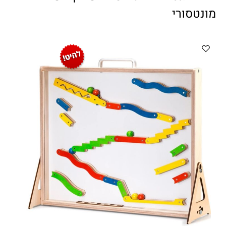
ווטצאפ
(
הודעות בלבד
):
052-8059900
מונטסורי
מענה טלפוני:
04-8411075
,
04-8411010
בין השעות 9:00-17:00
לחיצת כפתור
"צור קשר"
באתר
דוא"ל:
citysport1@013.net
citysport2@013.net