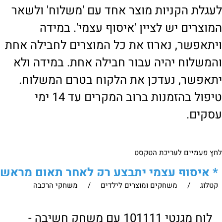
לעגלת הקניות מוצר אחד עם 'משלוח' ולשאר
המוצרים יש לציין 'איסוף עצמי'. במידה
ויתאפשר, נארוז את כל המוצרים לחבילה אחת
והמשלוח יהיה עבור חבילה אחת. במידה ולא
יתאפשר, נעדכן את הלקוח בטרם המשלוח.
טיפול בהזמנות ברוב המקרים עד 14 ימי
עסקים.
לחץ פעמיים לעריכת הטקסט
*
איסוף עצמי יתבצע רק לאחר תאום מראש
קטלוג
/
משחקים ומוצרים לילדים
/
משחקי הרכבה
של הלקוח מול נציגנו
!
לבירור נוסף ניתן ליצור עמנו קשר:
לוח מגנטי 101111 עם משחק חשיבה -