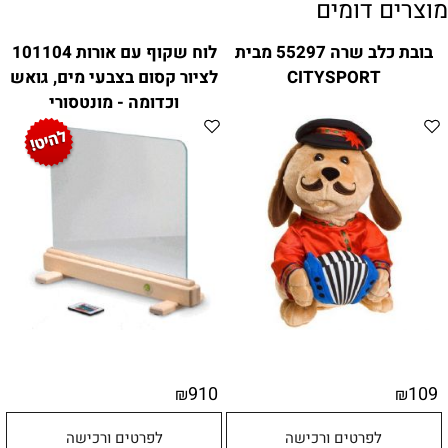
מוצרים דומים
בובת כלב שרה 55297 מבית
לוח שקוף עם אורות 101104
CITYSPORT
לציור קסום בצבעי מים, גואש
וכדומה - מונטסורי
910
109
₪
₪
לפרטים ורכישה
לפרטים ורכישה