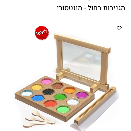
ווטצאפ
(
הודעות בלבד
):
052-8059900
מגניבות בחול - מונטסורי
מענה טלפוני:
04-8411075
,
04-8411010
בין השעות 9:00-17:00
לחיצת כפתור
"צור קשר"
באתר
דוא"ל:
citysport1@013.net
citysport2@013.net