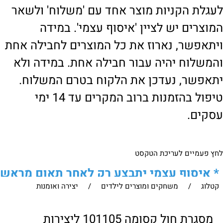
לעגלת הקניות מוצר אחד עם 'משלוח' ולשאר
המוצרים יש לציין 'איסוף עצמי'. במידה
ויתאפשר, נארוז את כל המוצרים לחבילה אחת
והמשלוח יהיה עבור חבילה אחת. במידה ולא
יתאפשר, נעדכן את הלקוח בטרם המשלוח.
טיפול בהזמנות ברוב המקרים עד 14 ימי
עסקים.
לחץ פעמיים לעריכת הטקסט
*
איסוף עצמי יתבצע רק לאחר תאום מראש
קטלוג
/
משחקים ומוצרים לילדים
/
יצירה ואומנות
של הלקוח מול נציגנו
!
לבירור נוסף ניתן ליצור עמנו קשר:
מסגרת חול קסומה 101105 ליצירות