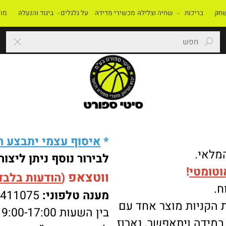
בריכות
שחיה וצלילה
מכשירי מדידה
על גלגלים
ביגוד והנעלה
מוסדו
*
איסוף עצמי יתבצע רק 
י.
לבירור נוסף ניתן ליצור 
מטי
!
ווטצאפ
(
הודעות בלבד
):
מענה טלפוני:
-8411075
ניות מוצר אחד עם
בין השעות 9:00-17:00