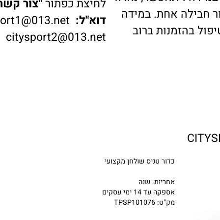
דה ויתאפשר, נארוז
לחיצת כפתור
"צור קשר"
ב
בילה אחת. במידה
דוא"ל:
ysport1@013.net
 בהזמנות ברוב
citysport2@013.net
כדור טניס שולחן מקצועי
אחריות: שנה
אספקה עד 14 ימי עסקים