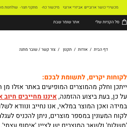
רי כושר ארוביים
אביזרי ארובי
מיכשור כח
מתקני חצר
שולחנות משחק
קניות שלי
אתר שומר שבת
דף הבית
/
אודות
/
תקנון
/
צור קשר
/
שובר מתנה
ת יקרים, לתשומת לבכם:
וחלק מהמוצרים המופיעים באתר אזלו מן המלא
 בעת ביצוע ההזמנה,
איננו
מחייבים חיוב אוטו
ואכן המוצר במלאי, אנו נחייב ונוודא לשלוח.
מעונין במספר מוצרים, ניתן להכניס לעגלת הק