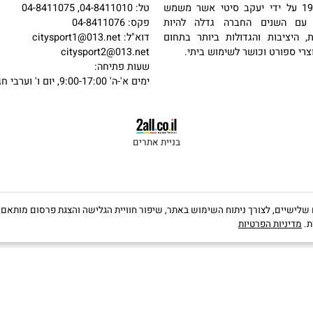
פרטי קשר
כתובת: האשלג 22, חיפה
מול קניון הסינמול (לב המפרץ)
 בשנת 1987 על ידי יעקב סיטי אשר משמש
טל: 04-8411010, 04-8411075
שנים החברה גדלה להיות
פקס: 04-8411076
יבות והגדולות ביותר בתחום
דוא"ל:
citysport1@013.net
פורט וכושר לשימוש ביתי.
citysport2@013.net
שעות פתיחה:
ימים א'-ה' 9:00-17:00, יום ו' וערבי חג 9:00-13:00
בניית אתרים
קבצי Cookies, לרבות של צדדים שלישיים, לצורך ניתוח השימוש באתר, שיפור חוויית הגלישה והצגת פרס
יות הפרטיות