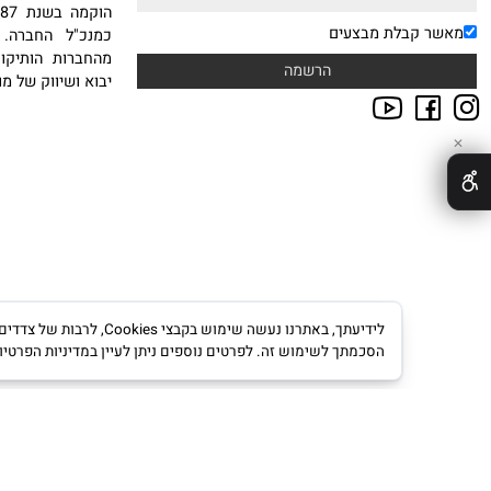
אודות
NEWSLE
טבות במייל הרשמו לניוזלטר
חברת סיטי ספורט בע"מ
ח.פ 511234239
הוקמה
 קבלת מבצעים
כמנכ"ל החברה. עם ה
מהחברות הותיקות, היצ
יבוא ושיווק של מוצרי ס
לידיעתך, באתרנו נעשה שימוש ב
הסכמתך לשימוש זה. לפרטים נוספים ניתן לעיין במדיניות הפרטיות.
מדינ