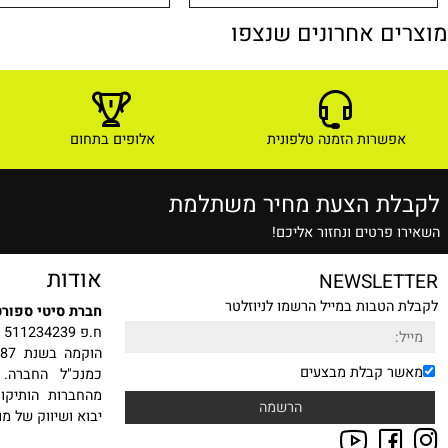
1,399
₪
לפרטים ורכישה
לפרטים ורכישה
ם אחרונים שנצפו
שרות הזמנה טלפונית
אלופים בתחום
ת הצעת מחיר משתלמת
רטים ונחזור אליכם!
אודות
NEWSLE
טבות במייל הרשמו לניוזלטר
חברת סיטי ספורט בע"מ
ח.פ 511234239