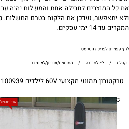
' ולשאר המוצרים יש לציין 'איסוף עצמי'. במי
 המוצרים לחבילה אחת והמשלוח יהיה עבור ח
תאפשר, נעדכן את הלקוח בטרם המשלוח. טיפול
1 ימי עסקים.
ים לעריכת הטקסט
/
לא למכירה
/
ממונעים/ארכיון/לא נמכר
מונע מקצועי 60V לילדים 100939 טקסטרים מבית CITYSPORT