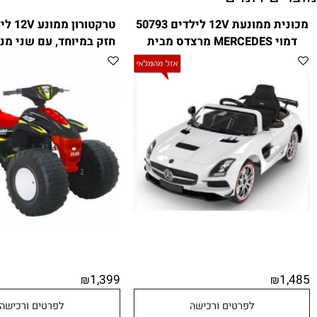
ם דומים
מכונית ממונעת 12V לילדים 50793
דמוי MERCEDES מרצדס מבית
חזק במיוחד, עם שני מנועים 
CITYSPORT
CITYSPORT