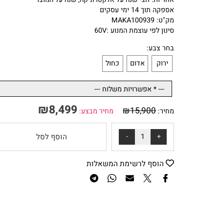
* צבעים לבחירה: ירוק, אדום, כחול (צבע ישלח לפי מלאי קיים)
אחריות: חצי שנה על אלקטרוניקה, שנה על המוצר
אספקה תוך 14 ימי עסקים
מק"ט: MAKA100939
סינון לפי עוצמת המנוע :
60V
בחר צבע:
ירוק
אדום
כחול
₪
8,499
₪
15,900
מחיר:
מחיר מבצע:
הוסף לסל
הוסף לרשימת המשאלות