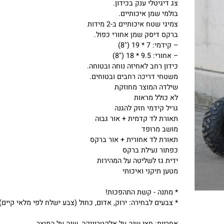
מהירויות: 3 מהירויות שונות.
בורר מהירויות עם מפתח להורה.
צג דיגיטלי ענק בכידון.
בולמי שמן איכותיים.
צמיגי שטח איכותיים ב-2 מידות
ברקס דיסק שמן אחורי כפול.
– קידמי: 7 * 19 ("8)
– אחורי: 9.5 * 18 ("8)
כידון רחב לאחיזה נוחה ובטוחה.
משטחי דריכה רחבים ובטוחים.
שילדה המוצר מחוזקת
לא כולל מראות
גריל קידמי חזק להגנה
תאורת לד קדמית + אור גבוה
מושב מרופד
תאורת לד אחורית + אור ברקס
כפתור נעילת ברקס
ידית גז לשליטה על המהירות
מטען תיקני ואיכותי
* מתנה - קשת התהפכות!