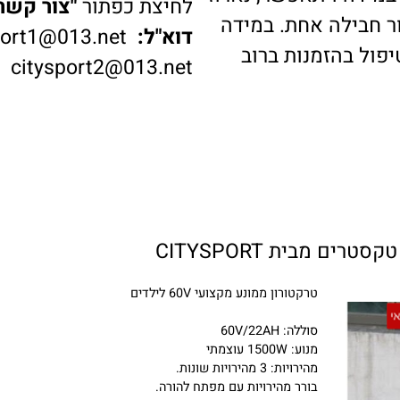
דה ויתאפשר, נארוז
לחיצת כפתור
"צור קשר"
ב
בילה אחת. במידה
דוא"ל:
ysport1@013.net
 בהזמנות ברוב
citysport2@013.net
טרקטורון ממונע מקצועי 60V לילדים
סוללה: 60V/22AH
מנוע: 1500W עוצמתי