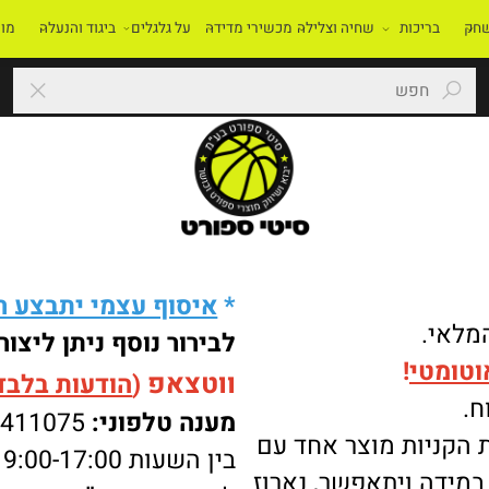
בריכות
שחיה וצלילה
מכשירי מדידה
על גלגלים
ביגוד והנעלה
מוסדו
*
איסוף עצמי יתבצע רק 
י.
לבירור נוסף ניתן ליצור 
מטי
!
ווטצאפ
(
הודעות בלבד
):
מענה טלפוני:
-8411075
ניות מוצר אחד עם
בין השעות 9:00-17:00