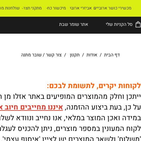
רי כושר ארוביים
אביזרי ארובי
מיכשור כח
מתקני חצר
שולחנות משחק
קניות שלי
אתר שומר שבת
דף הבית
/
אודות
/
תקנון
/
צור קשר
/
שובר מתנה
ת יקרים, לתשומת לבכם:
וחלק מהמוצרים המופיעים באתר אזלו מן המלא
 בעת ביצוע ההזמנה,
איננו
מחייבים חיוב אוטו
ואכן המוצר במלאי, אנו נחייב ונוודא לשלוח.
מעונין במספר מוצרים, ניתן להכניס לעגלת הק