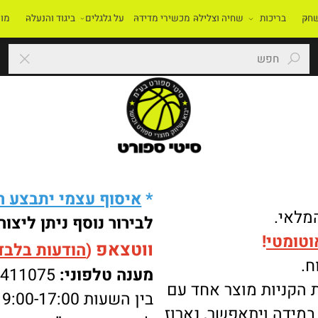
בריכות
שחיה וצלילה
מכשירי מדידה
על גלגלים
ביגוד והנעלה
מוסדו
*
איסוף עצמי יתבצע רק 
י.
לבירור נוסף ניתן ליצור 
מטי
!
ווטצאפ
(
הודעות בלבד
):
מענה טלפוני:
-8411075
ניות מוצר אחד עם
בין השעות 9:00-17:00