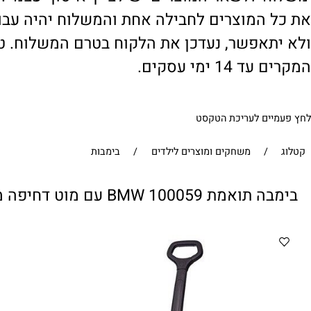
' ולשאר המוצרים יש לציין 'איסוף עצמי'. במי
 המוצרים לחבילה אחת והמשלוח יהיה עבור ח
תאפשר, נעדכן את הלקוח בטרם המשלוח. טיפול
1 ימי עסקים.
ים לעריכת הטקסט
/
משחקים ומוצרים לילדים
/
בימבות
BMW 10005 עם מוט דחיפה מבית CITYSPORT