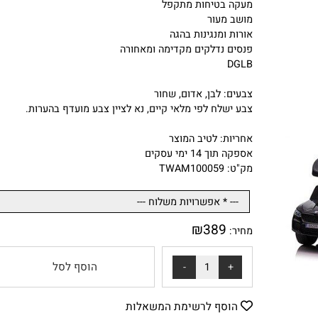
ידית אחיזה להורים עם שליטה בהיגוי
גלגלי גומי לנסיעה רכה
מעקה בטיחות מתקפל
מושב מעור
אורות ומנגינות בהגה
פנסים נדלקים מקדימה ומאחורה
DGLB
צבעים: לבן, אדום, שחור
צבע ישלח לפי מלאי קיים, נא לציין צבע מועדף בהערות.
אחריות: לטיב המוצר
אספקה תוך 14 ימי עסקים
מק"ט: TWAM100059
₪
389
מחיר:
הוסף לסל