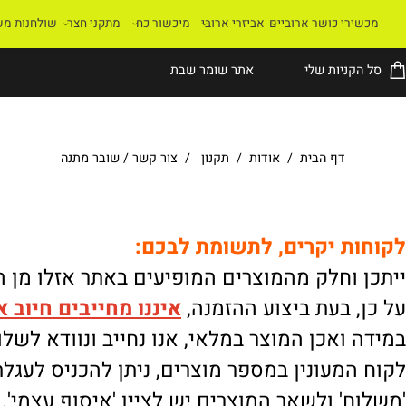
רי כושר ארוביים
אביזרי ארובי
מיכשור כח
מתקני חצר
שולחנות משחק
קניות שלי
אתר שומר שבת
דף הבית
/
אודות
/
תקנון
/
צור קשר
/
שובר מתנה
ת יקרים, לתשומת לבכם:
וחלק מהמוצרים המופיעים באתר אזלו מן המלא
 בעת ביצוע ההזמנה,
איננו
מחייבים חיוב אוטו
ואכן המוצר במלאי, אנו נחייב ונוודא לשלוח.
מעונין במספר מוצרים, ניתן להכניס לעגלת הק