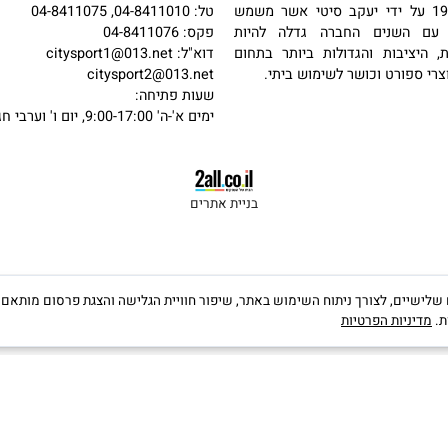
פרטי קשר
כתובת: האשלג 22, חיפה
מול קניון הסינמול (לב המפרץ)
 בשנת 1987 על ידי יעקב סיטי אשר משמש
טל: 04-8411010, 04-8411075
שנים החברה גדלה להיות
פקס: 04-8411076
יבות והגדולות ביותר בתחום
דוא"ל:
citysport1@013.net
פורט וכושר לשימוש ביתי.
citysport2@013.net
שעות פתיחה:
ימים א'-ה' 9:00-17:00, יום ו' וערבי חג 9:00-13:00
בניית אתרים
קבצי Cookies, לרבות של צדדים שלישיים, לצורך ניתוח השימוש באתר, שיפור חוויית הגלישה והצגת פרס
יות הפרטיות