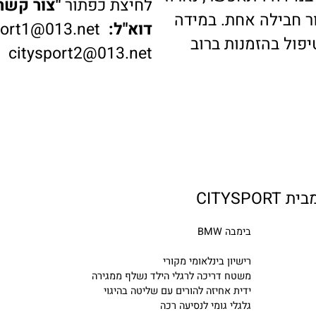
דה ויתאפשר, נארוז
לחיצת כפתור
"צור קשר"
ב
בילה אחת. במידה
דוא"ל:
ysport1@013.net
 בהזמנות ברוב
citysport2@013.net
בימבה BMW
רישיון בינלאומי מקורי
משטח דריכה לרגלי הילד נשלף ממגירה