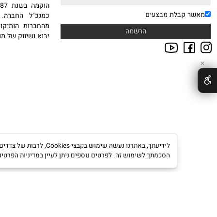
אודות
NEWSLE
טבות במייל הרשמו לניוזלטר
חברת סיטי ספורט בע"מ
ח.פ 511234239
הוקמה
 קבלת מבצעים
כמנכ"ל החברה. עם ה
מהחברות הותיקות, היצ
יבוא ושיווק של מוצרי ס
לידיעתך, באתרנו נעשה שימוש ב
הסכמתך לשימוש זה. לפרטים נוספים ניתן לעיין במדיניות הפרטיות.
מדינ