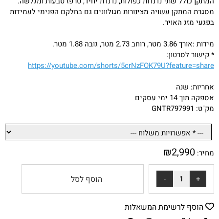
המתקן כולל שתי נדנדות כפולות, נדנדת יחיד, טרפז טבעות ומגלשה.
מסגרת המתקן עשויה מצינורות מגולוונים גם בחלקם הפנימי לעמידות
בפגעי מזג האויר.
מידות :אורך 3.86 מטר, רוחב 2.73 מטר, גובה 1.88 מטר.
* קישור לסרטון:
https://youtube.com/shorts/5crNzFOK79U?feature=share
אחריות: שנה
אספקה תוך 14 ימי עסקים
מק"ט: GNTR797991
₪
2,990
מחיר:
הוסף לסל
הוסף לרשימת המשאלות