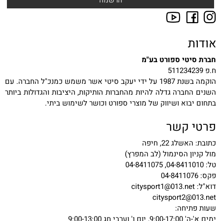
אודות
חברת סיטי ספורט בע"מ
ח.פ 511234239
הוקמה בשנת 1987 על ידי יעקב סיטי אשר משמש כמנכ"ל החברה. עם
השנים החברה גדלה להיות מהחברות הותיקות, היציבות והגדולות ביותר
בתחום יבוא ושיווק של מוצרי ספורט וכושר לשימוש ביתי.
פרטי קשר
כתובת: האשלג 22, חיפה
מול קניון הסינמול (לב המפרץ)
טל: 04-8411010, 04-8411075
פקס: 04-8411076
דוא"ל:
citysport1@013.net
citysport2@013.net
שעות פתיחה:
ימים א'-ה' 9:00-17:00, יום ו' וערבי חג 9:00-13:00