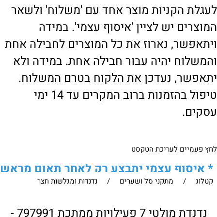
לעגלת הקניות מוצר אחד עם 'משלוח' ולשאר
המוצרים יש לציין 'איסוף עצמי'. במידה
ויתאפשר, נארוז את כל המוצרים לחבילה אחת
והמשלוח יהיה עבור חבילה אחת. במידה ולא
יתאפשר, נעדכן את הלקוח בטרם המשלוח.
טיפול בהזמנות ברוב המקרים עד 14 ימי
עסקים.
לחץ פעמיים לעריכת הטקסט
*
איסוף עצמי יתבצע רק לאחר תאום מראש
קטלוג
/
מתקני סל ושערים
/
נדנדות ומגלשות חצר
של הלקוח מול נציגנו
!
לבירור נוסף ניתן ליצור עמנו קשר:
נדנדת מולטי 7 פעילויות ממתכת 797991 -