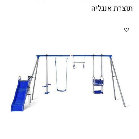
ווטצאפ
(
הודעות בלבד
):
052-8059900
תוצרת אנגליה
מענה טלפוני:
04-8411075
,
04-8411010
בין השעות 9:00-17:00
לחיצת כפתור
"צור קשר"
באתר
דוא"ל:
citysport1@013.net
citysport2@013.net