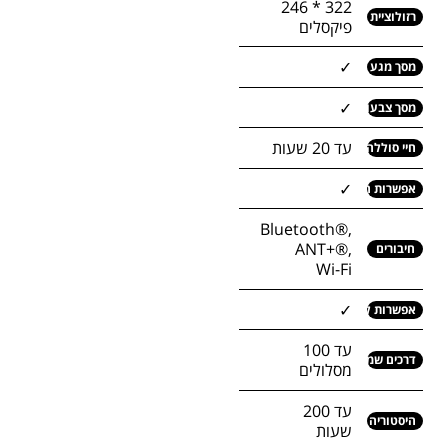
322 * 246
רזולוציית מסך
פיקסלים
✓
מסך מגע
✓
מסך צבעוני
עד 20 שעות
חיי סוללה
✓
אפשרות חיסכון בסוללה
Bluetooth®,
ANT+®,
חיבורים
Wi-Fi
✓
אפשרות להוסיף מפות
עד 100
דרכים שמורות
מסלולים
עד 200
היסטוריה
שעות