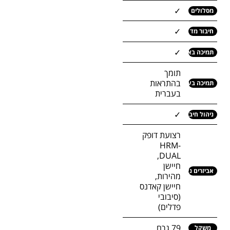
✓
מסלולים
✓
חיבור מד וואטים
✓
תמיכה באייפון / אנדרואיד
תומך
בהתראות
תמיכה בעברית
בעברית
✓
ניהול חיבור VARIA
רצועת דופק
HRM-
DUAL,
חיישן
אביזרים נלווים בערכה
מהירות,
חיישן קאדנס
(סיבובי
פדלים)
79 גרם
משקל