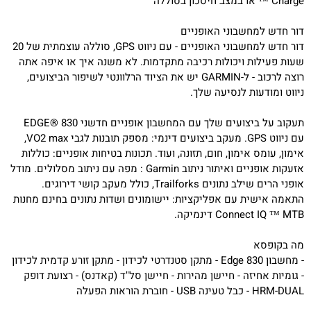
Charge ™ או במצב חיסכון בסוללה
דור חדש למחשבוני האופניים
דור חדש למחשבוני האופניים - עם ניווט GPS, סוללה עוצמתית של 20
שעות פעילות ויכולות רכיבה מתקדמות. לא משנה איך או איפה אתה
רוצה לרכוב - ל-GARMIN יש את הציוד הרלוונטי לשיפור הביצועים,
ניווט ומודעות לנסיעה שלך.
תעקוב על ביצועים שלך עם המחשבון אופניים חדשני EDGE® 830
עם ניווט GPS. מעקב ביצועים דינמי: מספק תובנות לגבי VO2 max,
אימון, עומס אימון, חום, תזונה, ועוד. תכונות בטיחות אופניים: כוללות
אזעקות אופניים ואיתור ניתוב Garmin : מפה עם ניתוב מסלולים. מודל
אופני הרים שילב נתונים Trailforks, כולל מעקב קושי דירוגים.
התאמה אישית עם אפליקציות: יישומונים ושדות נתונים בחינם מחנות
Connect IQ ™ MTB דינמיקה.
מה בקופסא
- מחשבון Edge 830 - מתקן סטנדרטי לכידון - מתקן זורע קדמית לכידון
- גומיות אחיזה - חיישן מהירות - חיישן סל"ד (קאדנס) - רצועת דופק
HRM-DUAL - כבל טעינה USB - חוברת הוראות הפעלה