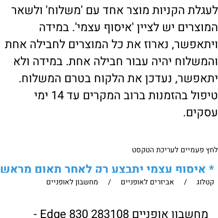
לעגלת הקניות מוצר אחד עם 'משלוח' ולשאר
המוצרים יש לציין 'איסוף עצמי'. במידה
ויתאפשר, נארוז את כל המוצרים לחבילה אחת
והמשלוח יהיה עבור חבילה אחת. במידה ולא
יתאפשר, נעדכן את הלקוח בטרם המשלוח.
טיפול בהזמנות ברוב המקרים עד 14 ימי
עסקים.
לחץ פעמיים לעריכת הטקסט
*
איסוף עצמי יתבצע רק לאחר תאום מראש
קטלוג
/
אביזרים לאופניים
/
מחשבון לאופניים
של הלקוח מול נציגנו
!
לבירור נוסף ניתן ליצור עמנו קשר:
מחשבון אופניים 283108 Edge 830 -