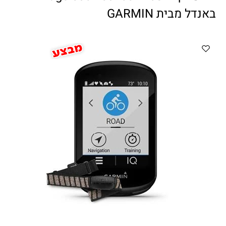
ווטצאפ
(
הודעות בלבד
):
052-8059900
באנדל מבית GARMIN
מענה טלפוני:
04-8411075
,
04-8411010
בין השעות 9:00-17:00
לחיצת כפתור
"צור קשר"
באתר
דוא"ל:
citysport1@013.net
citysport2@013.net