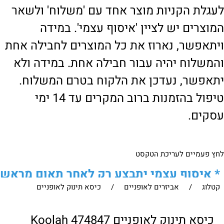
לעגלת הקניות מוצר אחד עם 'משלוח' ולשאר
המוצרים יש לציין 'איסוף עצמי'. במידה
ויתאפשר, נארוז את כל המוצרים לחבילה אחת
והמשלוח יהיה עבור חבילה אחת. במידה ולא
יתאפשר, נעדכן את הלקוח בטרם המשלוח.
טיפול בהזמנות ברוב המקרים עד 14 ימי
עסקים.
לחץ פעמיים לעריכת הטקסט
*
איסוף עצמי יתבצע רק לאחר תאום מראש
קטלוג
/
אביזרים לאופניים
/
כיסא תינוק לאופניים
של הלקוח מול נציגנו
!
לבירור נוסף ניתן ליצור עמנו קשר:
כיסא תינוק לאופניים 474847 Koolah