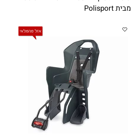
ווטצאפ
(
הודעות בלבד
):
052-8059900
מבית Polisport
מענה טלפוני:
04-8411075
,
04-8411010
בין השעות 9:00-17:00
לחיצת כפתור
"צור קשר"
באתר
דוא"ל:
citysport1@013.net
citysport2@013.net