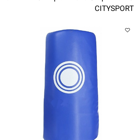
ווטצאפ
(
הודעות בלבד
):
052-8059900
CITYSPORT
מענה טלפוני:
04-8411075
,
04-8411010
בין השעות 9:00-17:00
לחיצת כפתור
"צור קשר"
באתר
דוא"ל:
citysport1@013.net
citysport2@013.net