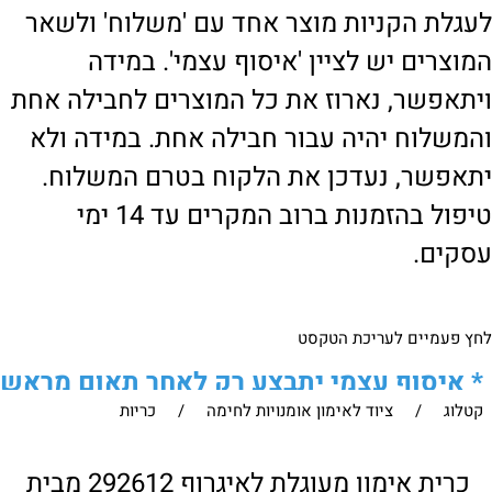
לעגלת הקניות מוצר אחד עם 'משלוח' ולשאר
המוצרים יש לציין 'איסוף עצמי'. במידה
ויתאפשר, נארוז את כל המוצרים לחבילה אחת
והמשלוח יהיה עבור חבילה אחת. במידה ולא
יתאפשר, נעדכן את הלקוח בטרם המשלוח.
טיפול בהזמנות ברוב המקרים עד 14 ימי
עסקים.
לחץ פעמיים לעריכת הטקסט
*
איסוף עצמי יתבצע רק לאחר תאום מראש
קטלוג
/
ציוד לאימון אומנויות לחימה
/
כריות
של הלקוח מול נציגנו
!
לבירור נוסף ניתן ליצור עמנו קשר:
כרית אימון מעוגלת לאיגרוף 292612 מבית