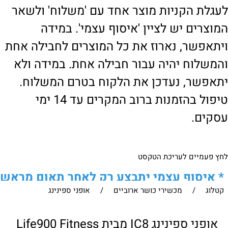
לעגלת הקניות מוצר אחד עם 'משלוח' ולשאר
המוצרים יש לציין 'איסוף עצמי'. במידה
ויתאפשר, נארוז את כל המוצרים לחבילה אחת
והמשלוח יהיה עבור חבילה אחת. במידה ולא
יתאפשר, נעדכן את הלקוח בטרם המשלוח.
טיפול בהזמנות ברוב המקרים עד 14 ימי
עסקים.
לחץ פעמיים לעריכת הטקסט
*
איסוף עצמי יתבצע רק לאחר תאום מראש
קטלוג
/
מכשירי כושר ארוביים
/
אופני ספינינג
של הלקוח מול נציגנו
!
לבירור נוסף ניתן ליצור עמנו קשר:
אופני ספינינג IC8 מבית Life900 Fitness