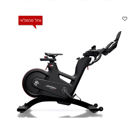
ווטצאפ
(
הודעות בלבד
):
052-8059900
מענה טלפוני:
04-8411075
,
04-8411010
בין השעות 9:00-17:00
לחיצת כפתור
"צור קשר"
באתר
דוא"ל:
citysport1@013.net
citysport2@013.net