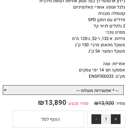
כידון ארגונומי רך בעל מגוון אחיזות לנוחות מירבית
גלגל תנופה אחורי מאלומיניום
קונסולה מובנית
פדלים עם התקן SPD
2 גלגלים לניוד קל
מפרט טכני:
מידות: א-132, ר-52, ג-120 ס"מ
משקל מתאמן מרבי: 150 ק"ג
משקל המוצר: 54 ק"ג
אחריות: שנה
אספקה תוך 14 ימי עסקים
מק"ט: ENSP300333
₪
13,890
₪
13,920
מחיר:
מחיר מבצע:
הוסף לסל