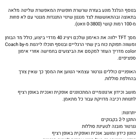
בנוסף הגלגל מונע בעזרת שרשרת חופשית המאפשרת שליטה מלאה
בתאוצה ובהתאוששות לצד מנגנון שינוי התנגדות מגנטי עם לא פחות
מ-100 רמות קושי (0-3800 וואט).
מסך TFT ילווה את האימון שלכם ויציג 40 מדדי ביצוע, כולל מד הבוחן
ומשווה תפוקת כוח בין שתי הרגליים ובנוסף תוכלו ליהנות מ-Coach by
color מדריך העוזר למקסם את הביצועים בחמישה אזורי אימון
ספציפים.
האופניים כוללים גנרטור עצמאי הטוען את המסך כך שאין צורך
בהחלפת סוללות.
מושב וכידון ארגונומיים המתכווננים אופקית ואנכית באופן רציף
לתנוחת רכיבה מדויקת עבור כל מתאמן.
יתרונות:
התקן ל-2 בקבוקים
גנרטור מובנה לטעינת סוללות
כוונון כידון ומושב אנכית ואופקית באופן רציף