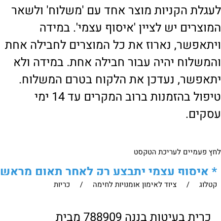
לעגלת הקניות מוצר אחד עם 'משלוח' ולשאר
המוצרים יש לציין 'איסוף עצמי'. במידה
ויתאפשר, נארוז את כל המוצרים לחבילה אחת
והמשלוח יהיה עבור חבילה אחת. במידה ולא
יתאפשר, נעדכן את הלקוח בטרם המשלוח.
טיפול בהזמנות ברוב המקרים עד 14 ימי
עסקים.
לחץ פעמיים לעריכת הטקסט
*
איסוף עצמי יתבצע רק לאחר תאום מראש
קטלוג
/
ציוד לאימון אומנויות לחימה
/
כריות
של הלקוח מול נציגנו
!
לבירור נוסף ניתן ליצור עמנו קשר:
כרית בעיטות בננה 788909 מבית