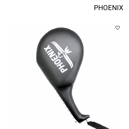
ווטצאפ
(
הודעות בלבד
):
052-8059900
PHOENIX
מענה טלפוני:
04-8411075
,
04-8411010
בין השעות 9:00-17:00
לחיצת כפתור
"צור קשר"
באתר
דוא"ל:
citysport1@013.net
citysport2@013.net