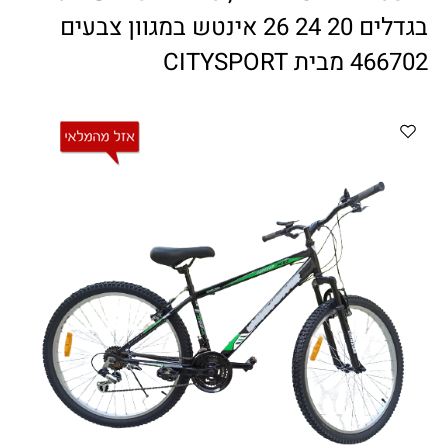
ווטצאפ
(
הודעות בלבד
):
052-8059900
בגדלים 20 24 26 אינטש במגוון צבעים
מענה טלפוני:
04-8411075
,
04-8411010
466702 מבית CITYSPORT
בין השעות 9:00-17:00
לחיצת כפתור
"צור קשר"
באתר
דוא"ל:
citysport1@013.net
citysport2@013.net