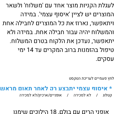
לעגלת הקניות מוצר אחד עם 'משלוח' ולשאר
המוצרים יש לציין 'איסוף עצמי'. במידה
ויתאפשר, נארוז את כל המוצרים לחבילה אחת
והמשלוח יהיה עבור חבילה אחת. במידה ולא
יתאפשר, נעדכן את הלקוח בטרם המשלוח.
טיפול בהזמנות ברוב המקרים עד 14 ימי
עסקים.
לחץ פעמיים לעריכת הטקסט
*
איסוף עצמי יתבצע רק לאחר תאום מראש
קטלוג
/
לא למכירה
/
אופניים/ארכיון/לא למכירה
של הלקוח מול נציגנו
!
לבירור נוסף ניתן ליצור עמנו קשר:
אופני הרים עם בולם, 18 הילוכים שימנו