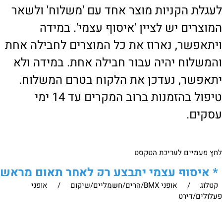
לעגלת הקניות מוצר אחד עם 'משלוח' ולשאר
המוצרים יש לציין 'איסוף עצמי'. במידה
ויתאפשר, נארוז את כל המוצרים לחבילה אחת
והמשלוח יהיה עבור חבילה אחת. במידה ולא
יתאפשר, נעדכן את הלקוח בטרם המשלוח.
טיפול בהזמנות ברוב המקרים עד 14 ימי
עסקים.
לחץ פעמיים לעריכת הטקסט
*
איסוף עצמי יתבצע רק לאחר תאום מראש
קטלוג
/
אופני BMX/הרים/חשמליים/שיקום
/
אופני
של הלקוח מול נציגנו
!
פעלולים/דירט
לבירור נוסף ניתן ליצור עמנו קשר: