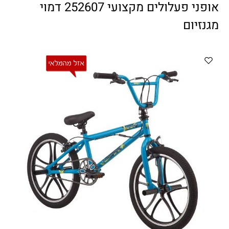
ווטצאפ
(
הודעות בלבד
):
052-8059900
אופני פעלולים מקצועי 252607 דמוי
מענה טלפוני:
04-8411075
,
04-8411010
מגנזיום
בין השעות 9:00-17:00
לחיצת כפתור
"צור קשר"
באתר
דוא"ל:
citysport1@013.net
citysport2@013.net