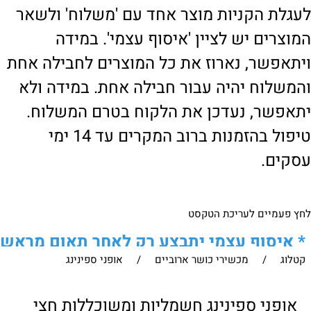
לעגלת הקניות מוצר אחד עם 'משלוח' ולשאר
המוצרים יש לציין 'איסוף עצמי'. במידה
ויתאפשר, נארוז את כל המוצרים לחבילה אחת
והמשלוח יהיה עבור חבילה אחת. במידה ולא
יתאפשר, נעדכן את הלקוח בטרם המשלוח.
טיפול בהזמנות ברוב המקרים עד 14 ימי
עסקים.
לחץ פעמיים לעריכת הטקסט
*
איסוף עצמי יתבצע רק לאחר תאום מראש
קטלוג
/
מכשירי כושר ארוביים
/
אופני ספינינג
של הלקוח מול נציגנו
!
לבירור נוסף ניתן ליצור עמנו קשר:
אופני ספינינג חשמליות ומשוכללות חצי