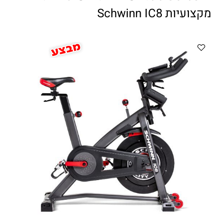
ווטצאפ
(
הודעות בלבד
):
052-8059900
מקצועיות Schwinn IC8
מענה טלפוני:
04-8411075
,
04-8411010
בין השעות 9:00-17:00
לחיצת כפתור
"צור קשר"
באתר
דוא"ל:
citysport1@013.net
citysport2@013.net