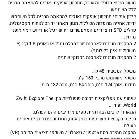
מושב מירוץ מרופד ומאוורר, מתכוונן אופקית ואנכית להתאמה מרבית
לכל משתמש.
כידון איכותי מתכוונן אופקית ואנכית להתאמה מרבית לכל משתמש.
ידיות אחיזה מרופדות הכוללות מגוון מאחזי יד רב לנוחות מקסימלית.
פדלים SPD דו צדדיים המאפשרים דיווש רגיל או דיווש דמוי אופני
מירוץ.
2 מתקנים מובנים לאחסנת זוג דמבלס ויניל או נאופרן 1.5 ק"ג (*
משקולות אינן כלולות *).
2 מתקנים מובנים לאחסנת בקבוקי שתייה.
משקל המכשיר: 48 ק"ג
משקל משתמש מרבי: 150 ק"ג
מידות: אורך 124 ס"מ, רוחב 54 ס"מ, גובה 132 ס"מ
שיתוף עם אפליקציות רכיבה פופולריות בין: Zwift, Explore The
World, ועוד ...
המאוחד לרכיבה בהדמיית נופים מרהיבים ההם העולם,
רכיבה בקבוצות משותפות בזמן אמת, תחרויות עם רוכבים אחרים
בעולם.
התקנה מהירה בסמארטפון / טאבלט / משקפי מציאות מדומה (VR)