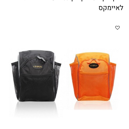
ווטצאפ
(
הודעות בלבד
):
052-8059900
לאיימקס
מענה טלפוני:
04-8411075
,
04-8411010
בין השעות 9:00-17:00
לחיצת כפתור
"צור קשר"
באתר
דוא"ל:
citysport1@013.net
citysport2@013.net