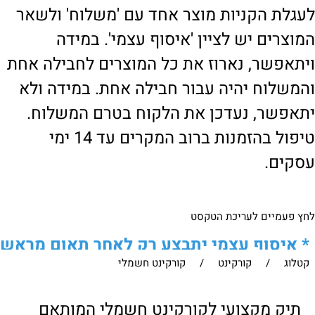
לעגלת הקניות מוצר אחד עם 'משלוח' ולשאר
המוצרים יש לציין 'איסוף עצמי'. במידה
ויתאפשר, נארוז את כל המוצרים לחבילה אחת
והמשלוח יהיה עבור חבילה אחת. במידה ולא
יתאפשר, נעדכן את הלקוח בטרם המשלוח.
טיפול בהזמנות ברוב המקרים עד 14 ימי
עסקים.
לחץ פעמיים לעריכת הטקסט
*
איסוף עצמי יתבצע רק לאחר תאום מראש
קטלוג
/
קורקינט
/
קורקינט חשמלי
של הלקוח מול נציגנו
!
לבירור נוסף ניתן ליצור עמנו קשר:
תיק מקצועי לקורקינט חשמלי המותאם