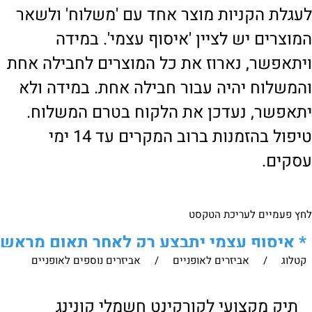
לעגלת הקניות מוצר אחד עם 'משלוח' ולשאר
המוצרים יש לציין 'איסוף עצמי'. במידה
ויתאפשר, נארוז את כל המוצרים לחבילה אחת
והמשלוח יהיה עבור חבילה אחת. במידה ולא
יתאפשר, נעדכן את הלקוח בטרם המשלוח.
טיפול בהזמנות ברוב המקרים עד 14 ימי
עסקים.
לחץ פעמיים לעריכת הטקסט
*
איסוף עצמי יתבצע רק לאחר תאום מראש
קטלוג
/
אביזרים לאופניים
/
אביזרים נוספים לאופניים
של הלקוח מול נציגנו
!
לבירור נוסף ניתן ליצור עמנו קשר:
תיק מקצועי לקורקינט חשמלי קונינג