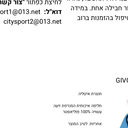
דה ויתאפשר, נארוז
לחיצת כפתור
"צור קשר"
ב
בילה אחת. במידה
דוא"ל:
ysport1@013.net
 בהזמנות ברוב
citysport2@013.net
תוצרת איטליה
חליפה איכותית המנדפת זיעה
עשויה 100% פוליאסטר