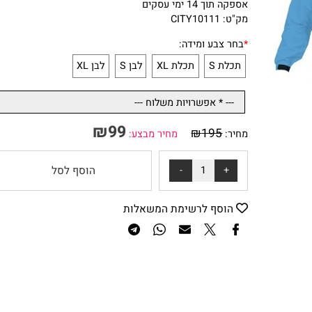
אחריות: לטיב המוצר
אספקה תוך 14 ימי עסקים
מק"ט: CITY10111
*
בחר צבע ומידה:
תכלת S
תכלת XL
לבן S
לבן XL
₪
99
₪
195
מחיר:
מחיר מבצע:
הוסף לסל
הוסף לרשימת המשאלות