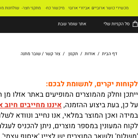
רי כושר ארוביים
אביזרי ארובי
מיכשור כח
מתקני חצר
שולחנות משחק
קניות שלי
אתר שומר שבת
דף הבית
/
אודות
/
תקנון
/
צור קשר
/
שובר מתנה
ת יקרים, לתשומת לבכם:
וחלק מהמוצרים המופיעים באתר אזלו מן המלא
 בעת ביצוע ההזמנה,
איננו
מחייבים חיוב אוטו
ואכן המוצר במלאי, אנו נחייב ונוודא לשלוח.
מעונין במספר מוצרים, ניתן להכניס לעגלת הק