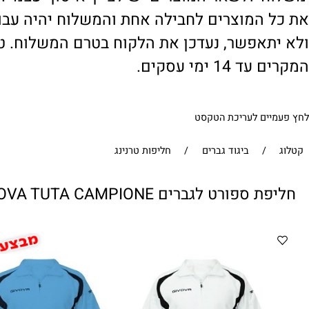
' ולשאר המוצרים יש לציין 'איסוף עצמי'. במי
 המוצרים לחבילה אחת והמשלוח יהיה עבור ח
תאפשר, נעדכן את הלקוח בטרם המשלוח. טיפול
1 ימי עסקים.
ים לעריכת הטקסט
/
ביגוד גברים
/
חליפות טרנינג
פורט לגברים GIVOVA TUTA CAMPIONE