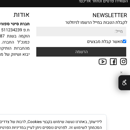
ת הצעת מחיר משתלמת
רטים ונחזור אליכם!
אודות
NEWSLE
טבות במייל הרשמו לניוזלטר
חברת סיטי ספורט בע"מ
ח.פ 511234239
הוקמה
 קבלת מבצעים
כמנכ"ל החברה. עם ה
מהחברות הותיקות, היצ
יבוא ושיווק של מוצרי ס