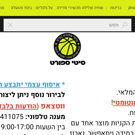
בריכות
שחיה וצלילה
מכשירי מדידה
על גלגלים
ביגוד והנעלה
מוסדו
*
איסוף עצמי יתבצע רק 
י.
לבירור נוסף ניתן ליצור 
מטי
!
ווטצאפ
(
הודעות בלבד
):
מענה טלפוני:
-8411075
ניות מוצר אחד עם
בין השעות 9:00-17:00