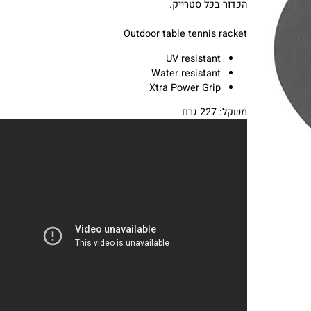
ונוקשות אולטימטיבית. משטח המחבט מצויד בטכנולוגיית Xtra
Power Grip. מטריצת הסריג מספקת אחיזה חזקה ומגבירה את סי
הכדור בכל סטרייק.
Outdoor table tennis racket
UV resistant
Water resistant
Xtra Power Grip
משקל: 227 גרם