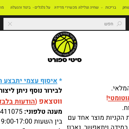
בריכות
שחיה וצלילה
מכשירי מדידה
על גלגלים
ביגוד והנעלה
מוסדו
*
איסוף עצמי יתבצע רק 
י.
לבירור נוסף ניתן ליצור 
מטי
!
ווטצאפ
(
הודעות בלבד
):
מענה טלפוני:
-8411075
ניות מוצר אחד עם
בין השעות 9:00-17:00