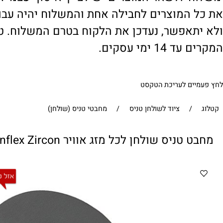
' ולשאר המוצרים יש לציין 'איסוף עצמי'. במי
 המוצרים לחבילה אחת והמשלוח יהיה עבור ח
תאפשר, נעדכן את הלקוח בטרם המשלוח. טיפול
1 ימי עסקים.
ים לעריכת הטקסט
/
ציוד לשולחן טניס
/
מחבטי טניס (שולחן)
טניס שולחן לכל מזג אוויר Sunflex Zircon