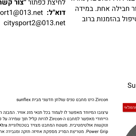
דה ויתאפשר, נארוז
לחיצת כפתור
"צור קשר"
ב
בילה אחת. במידה
דוא"ל:
ysport1@013.net
 בהזמנות ברוב
citysport2@013.net
Zircon הינו מחבט טניס שולחן חדשני מבית sunflex
עיצובו המיוחד מאפשר לו לעמוד בכל תנאי מזג אוויר. המבנה הפני
הייחודי מאפשר למחבט ה-Zircon להיות קליל תוך שמירה על כוח