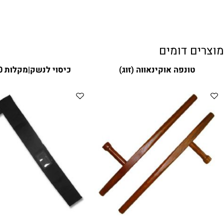
ם דומים
טונפה אוקינאווה (זוג)
כיסוי לנשק|מקלות 130 ס"מ