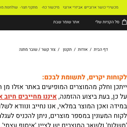
רי כושר ארוביים
אביזרי ארובי
מיכשור כח
מתקני חצר
שולחנות משחק
קניות שלי
אתר שומר שבת
דף הבית
/
אודות
/
תקנון
/
צור קשר
/
שובר מתנה
ת יקרים, לתשומת לבכם:
וחלק מהמוצרים המופיעים באתר אזלו מן המלא
 בעת ביצוע ההזמנה,
איננו
מחייבים חיוב אוטו
ואכן המוצר במלאי, אנו נחייב ונוודא לשלוח.
מעונין במספר מוצרים, ניתן להכניס לעגלת הק