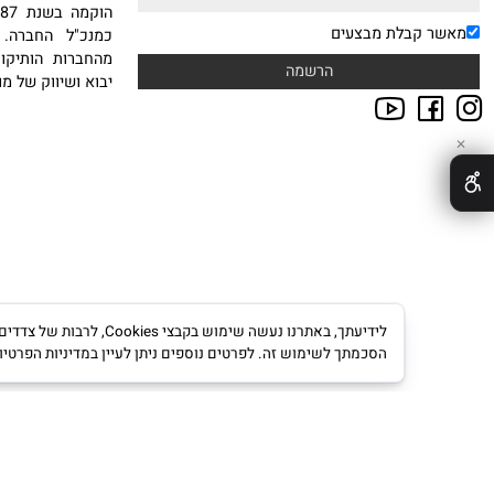
אודות
NEWSLE
טבות במייל הרשמו לניוזלטר
חברת סיטי ספורט בע"מ
ח.פ 511234239
הוקמה
 קבלת מבצעים
כמנכ"ל החברה. עם ה
מהחברות הותיקות, היצ
יבוא ושיווק של מוצרי ס
לידיעתך, באתרנו נעשה שימוש ב
הסכמתך לשימוש זה. לפרטים נוספים ניתן לעיין במדיניות הפרטיות.
מדינ