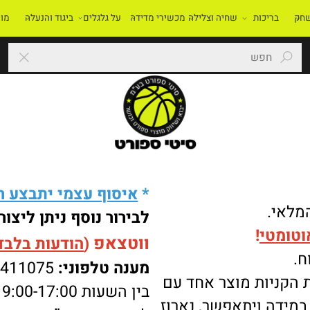
בריכות
שחיה וצלילה
מכשירי מדידה
על גלגלים
ביגוד והנעלה
מוסדו
*
איסוף עצמי יתבצע רק 
י.
לבירור נוסף ניתן ליצור 
מטי
!
ווטצאפ
(
הודעות בלבד
):
מענה טלפוני:
-8411075
ניות מוצר אחד עם
בין השעות 9:00-17:00