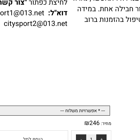
דה ויתאפשר, נארוז
לחיצת כפתור
"צור קשר"
ב
בילה אחת. במידה
דוא"ל:
ysport1@013.net
 בהזמנות ברוב
citysport2@013.net
₪
246
מחיר: