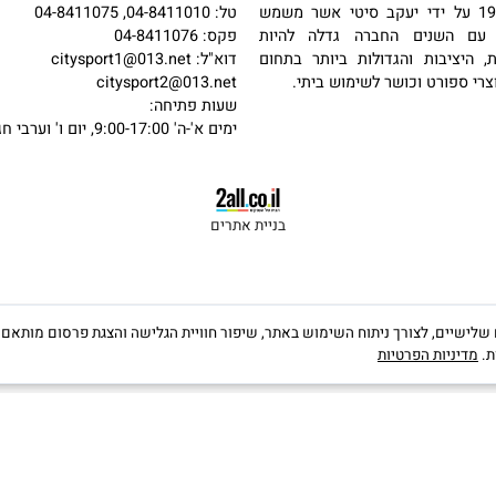
פרטי קשר
כתובת: האשלג 22, חיפה
מול קניון הסינמול (לב המפרץ)
 בשנת 1987 על ידי יעקב סיטי אשר משמש
טל: 04-8411010, 04-8411075
שנים החברה גדלה להיות
פקס: 04-8411076
יבות והגדולות ביותר בתחום
דוא"ל:
citysport1@013.net
פורט וכושר לשימוש ביתי.
citysport2@013.net
שעות פתיחה:
ימים א'-ה' 9:00-17:00, יום ו' וערבי חג 9:00-13:00
בניית אתרים
קבצי Cookies, לרבות של צדדים שלישיים, לצורך ניתוח השימוש באתר, שיפור חוויית הגלישה והצגת פרס
יות הפרטיות