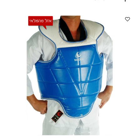
ווטצאפ
(
הודעות בלבד
):
052-8059900
מענה טלפוני:
04-8411075
,
04-8411010
בין השעות 9:00-17:00
לחיצת כפתור
"צור קשר"
באתר
דוא"ל:
citysport1@013.net
citysport2@013.net