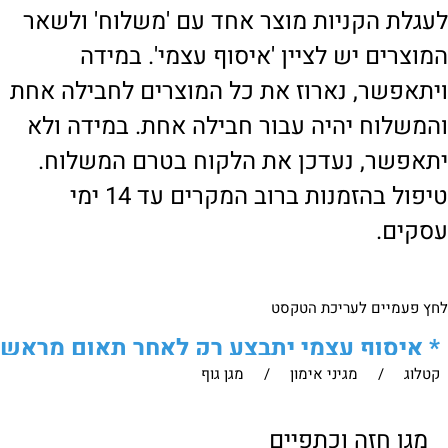
לעגלת הקניות מוצר אחד עם 'משלוח' ולשאר
המוצרים יש לציין 'איסוף עצמי'. במידה
ויתאפשר, נארוז את כל המוצרים לחבילה אחת
והמשלוח יהיה עבור חבילה אחת. במידה ולא
יתאפשר, נעדכן את הלקוח בטרם המשלוח.
טיפול בהזמנות ברוב המקרים עד 14 ימי
עסקים.
לחץ פעמיים לעריכת הטקסט
*
איסוף עצמי יתבצע רק לאחר תאום מראש
קטלוג
/
מגיני אימון
/
מגן גוף
של הלקוח מול נציגנו
!
לבירור נוסף ניתן ליצור עמנו קשר:
מגן חזה וכתפיים