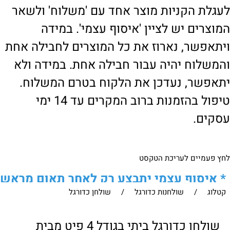
לעגלת הקניות מוצר אחד עם 'משלוח' ולשאר
המוצרים יש לציין 'איסוף עצמי'. במידה
ויתאפשר, נארוז את כל המוצרים לחבילה אחת
והמשלוח יהיה עבור חבילה אחת. במידה ולא
יתאפשר, נעדכן את הלקוח בטרם המשלוח.
טיפול בהזמנות ברוב המקרים עד 14 ימי
עסקים.
לחץ פעמיים לעריכת הטקסט
*
איסוף עצמי יתבצע רק לאחר תאום מראש
קטלוג
/
שולחנות כדורגל
/
שולחן כדורגל
של הלקוח מול נציגנו
!
לבירור נוסף ניתן ליצור עמנו קשר:
שולחן כדורגל ביתי בגודל 4 פיט מבית