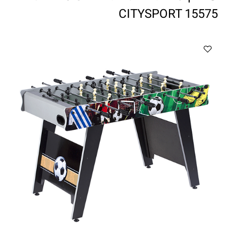
ווטצאפ
(
הודעות בלבד
):
052-8059900
CITYSPORT 15575
מענה טלפוני:
04-8411075
,
04-8411010
בין השעות 9:00-17:00
לחיצת כפתור
"צור קשר"
באתר
דוא"ל:
citysport1@013.net
citysport2@013.net