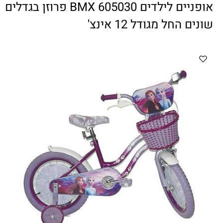
ווטצאפ
(
הודעות בלבד
):
052-8059900
אופניים לילדים 605030 BMX פרוזן בגדלים
מענה טלפוני:
04-8411075
,
04-8411010
שונים החל מגודל 12 אינצ'
בין השעות 9:00-17:00
לחיצת כפתור
"צור קשר"
באתר
דוא"ל:
citysport1@013.net
citysport2@013.net