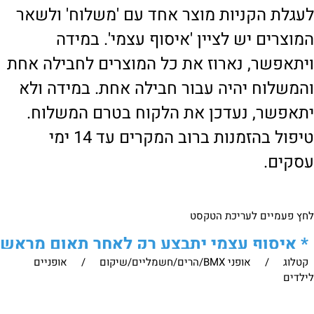
לעגלת הקניות מוצר אחד עם 'משלוח' ולשאר
המוצרים יש לציין 'איסוף עצמי'. במידה
ויתאפשר, נארוז את כל המוצרים לחבילה אחת
והמשלוח יהיה עבור חבילה אחת. במידה ולא
יתאפשר, נעדכן את הלקוח בטרם המשלוח.
טיפול בהזמנות ברוב המקרים עד 14 ימי
עסקים.
לחץ פעמיים לעריכת הטקסט
*
איסוף עצמי יתבצע רק לאחר תאום מראש
קטלוג
/
אופני BMX/הרים/חשמליים/שיקום
/
אופניים
של הלקוח מול נציגנו
!
לילדים
לבירור נוסף ניתן ליצור עמנו קשר: