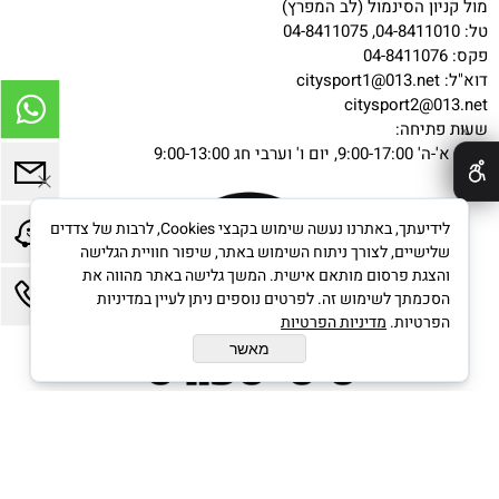
מול קניון הסינמול (לב המפרץ)
טל: 04-8411010, 04-8411075
פקס: 04-8411076
דוא"ל:
citysport1@013.net
citysport2@013.net
שעות פתיחה:
✕
ימים א'-ה' 9:00-17:00, יום ו' וערבי חג 9:00-13:00
לידיעתך, באתרנו נעשה שימוש בקבצי Cookies, לרבות של צדדים
שלישיים, לצורך ניתוח השימוש באתר, שיפור חוויית הגלישה
והצגת פרסום מותאם אישית. המשך גלישה באתר מהווה את
הסכמתך לשימוש זה. לפרטים נוספים ניתן לעיין במדיניות
הפרטיות.
מדיניות הפרטיות
מאשר