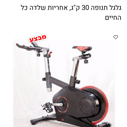
ווטצאפ
(
הודעות בלבד
):
052-8059900
גלגל תנופה 30 ק"ג, אחריות שלדה כל
מענה טלפוני:
04-8411075
,
04-8411010
החיים
בין השעות 9:00-17:00
לחיצת כפתור
"צור קשר"
באתר
דוא"ל:
citysport1@013.net
citysport2@013.net