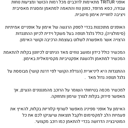
אופני TRITUR מתאימות לרוכבים מכל רמות הכושר ומציעות נוחות
עבודה, כסא מרופד, כוונון נוח והתאמה למתאמן ומסגרת מאסיבית
ויציבה לחוויית אימון מיטבית.
האופנים מתוכננות בכדי לספק הרגשה של אימון על אופניים אמיתיות
(סימולציה), כולל גלגל תנופה בעל משקל וידית לכיוון ההתנגדות
הרצויה אשר מאפשרת לשלוט בעוצמת הרכיבה וקושי האימון.
המכשיר כולל כידון ומושב נוחים מאד הניתנים לכיוונון בקלות להתאמת
המכשיר למתאמן ולהשגת אפקטיביות מקסימאלית באימון.
ההתנגדות היא ליניארית (הגדלת הקושי לפי דרגת קושי) מבוססת על
גלגל תנופה גדול מאד .
למכשיר מכסה בטיחותי השומר על הרוכב מהמנגנונים הנעים, אך
מאפשר פירוק בקלות לצורך שימון ותחזוקה.
האימון על אופני ספיניג מאפשר לשרוף קלוריות בקלות, להאיץ את
פעמיות הלב למקסימום ולקבל תוצאות שיעניקו לכם את כל
המוטיבציה הדרושה בכדי להתאמן כמו רוכב מקצועי.