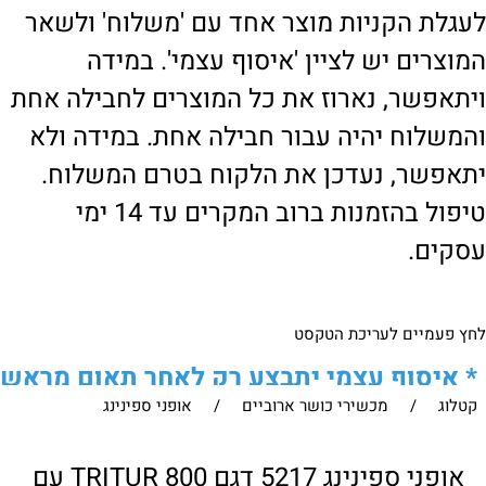
לעגלת הקניות מוצר אחד עם 'משלוח' ולשאר
המוצרים יש לציין 'איסוף עצמי'. במידה
ויתאפשר, נארוז את כל המוצרים לחבילה אחת
והמשלוח יהיה עבור חבילה אחת. במידה ולא
יתאפשר, נעדכן את הלקוח בטרם המשלוח.
טיפול בהזמנות ברוב המקרים עד 14 ימי
עסקים.
לחץ פעמיים לעריכת הטקסט
*
איסוף עצמי יתבצע רק לאחר תאום מראש
קטלוג
/
מכשירי כושר ארוביים
/
אופני ספינינג
של הלקוח מול נציגנו
!
לבירור נוסף ניתן ליצור עמנו קשר:
אופני ספינינג 5217 דגם TRITUR 800 עם