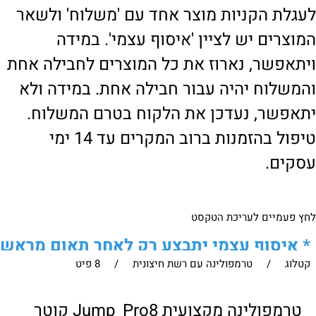
לעגלת הקניות מוצר אחד עם 'משלוח' ולשאר
המוצרים יש לציין 'איסוף עצמי'. במידה
ויתאפשר, נארוז את כל המוצרים לחבילה אחת
והמשלוח יהיה עבור חבילה אחת. במידה ולא
יתאפשר, נעדכן את הלקוח בטרם המשלוח.
טיפול בהזמנות ברוב המקרים עד 14 ימי
עסקים.
לחץ פעמיים לעריכת הטקסט
*
איסוף עצמי יתבצע רק לאחר תאום מראש
קטלוג
/
טרמפולינה עם רשת חיצונית
/
8 פיט
של הלקוח מול נציגנו
!
לבירור נוסף ניתן ליצור עמנו קשר:
טרמפולינה מקצועית Jump_Pro8 קוטר