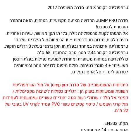
טרמפולינה בקוטר 8 פיט סדרה משופרת 2017
סדרת JUMP PRO החדשה מציעה מקצועיות, בטיחות, הנאה ותמורה
מובטחת לכספכם!
אל תתפתו לקנות טרמפולינה זולה, בלי תו תקן מאושר, שירות ואחריות
בבית הלקוח, מידות סטנדרטיות – זו הבטיחות של הילדים שלכם!
טרמפולינה איכותית במיוחד ובעלת תו תקן גרמני בעלת 3 רגלים חזקות.
טרמפולינה בקוטר 2.44 מטר, גובה המסגרת: 65 ס"מ
כוללת רשת בטיחות משופרת ומיוחדת למניעת נפילות בעלת רוכסן
תעשייתי + 4 סוגרי בטיחות. סולם טיפוס לכניסה נוחה ובטיחותית
לטרמפולינה + סל אחסון נעלים.
היתרונות המשמעותיים של סדרת jump pro אל מול הטרמפולינות
השונות שמשווקות בשוק הן : רגליים כפולות ליציבות מקסימלית /
קפיצי אל חלד / שרוולי רשת הגנה יחודיים עשויים שימשונית לעמידות
מול קרני השמש / כיסוי קפיצים עשוי PVC עמיד לקרני UV בעובי של
22 מ"מ.
מק"ט EN303
אספקה תוך 14 ימי עסקים