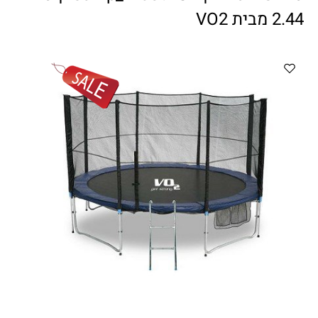
ווטצאפ
(
הודעות בלבד
):
052-8059900
2.44 מבית VO2
מענה טלפוני:
04-8411075
,
04-8411010
בין השעות 9:00-17:00
לחיצת כפתור
"צור קשר"
באתר
דוא"ל:
citysport1@013.net
citysport2@013.net