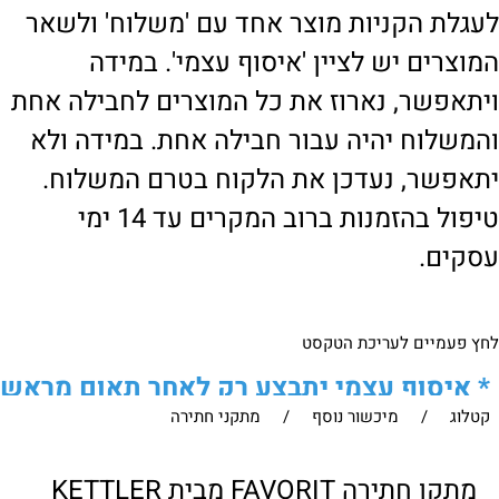
לעגלת הקניות מוצר אחד עם 'משלוח' ולשאר
המוצרים יש לציין 'איסוף עצמי'. במידה
ויתאפשר, נארוז את כל המוצרים לחבילה אחת
והמשלוח יהיה עבור חבילה אחת. במידה ולא
יתאפשר, נעדכן את הלקוח בטרם המשלוח.
טיפול בהזמנות ברוב המקרים עד 14 ימי
עסקים.
לחץ פעמיים לעריכת הטקסט
*
איסוף עצמי יתבצע רק לאחר תאום מראש
קטלוג
/
מיכשור נוסף
/
מתקני חתירה
של הלקוח מול נציגנו
!
לבירור נוסף ניתן ליצור עמנו קשר:
מתקן חתירה FAVORIT מבית KETTLER