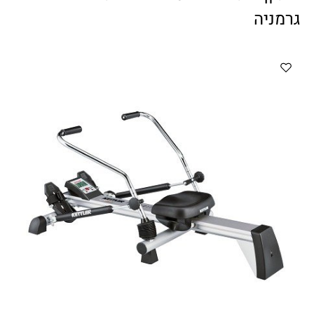
ווטצאפ
(
הודעות בלבד
):
052-8059900
גרמניה
מענה טלפוני:
04-8411075
,
04-8411010
בין השעות 9:00-17:00
לחיצת כפתור
"צור קשר"
באתר
דוא"ל:
citysport1@013.net
citysport2@013.net