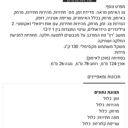
מפרט נוסף:
צג האימון מראה: מדידת זמן, מס` חתירות, מהירות חתירות, מרחק
באימון, מרחק בכלל האימונים, שריפת אנרגיה, דופק.
הגדרות צג: זמן, מרחק, מהירות חתירות, עם אות ויזואלי ואקוסטי. 2
צילינדרים הידראולים, שינוי התנגדות בין 1 ל-12.
מושב "רץ" נוח המורכב על מכבשים לתנועה חלקה. תחתיות למניעת
החלקה ושחיקה.
משקל משתמש מקסימלי: 130 ק"ג.
מידות:
בפתיחה (מוכן לאימון):
אורך-124 ס"מ, רוחב-78 ס"מ, גובה-26 ס"מ.
תכונות ומאפיינים
תצוגת נתונים
זמן: כלול
מהירות: כלול
מרחק: כלול
מונה חתירות: כלול
שריפת קלוריות: כלול