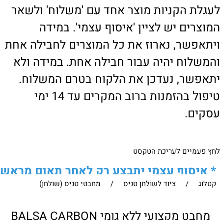
לעגלת הקניות מוצר אחד עם 'משלוח' ולשאר
המוצרים יש לציין 'איסוף עצמי'. במידה
ויתאפשר, נארוז את כל המוצרים לחבילה אחת
והמשלוח יהיה עבור חבילה אחת. במידה ולא
יתאפשר, נעדכן את הלקוח בטרם המשלוח.
טיפול בהזמנות ברוב המקרים עד 14 ימי
עסקים.
לחץ פעמיים לעריכת הטקסט
*
איסוף עצמי יתבצע רק לאחר תאום מראש
קטלוג
/
ציוד לשולחן טניס
/
מחבטי טניס (שולחן)
של הלקוח מול נציגנו
!
לבירור נוסף ניתן ליצור עמנו קשר:
מחבט מקצועי ללא גומי BALSA CARBON