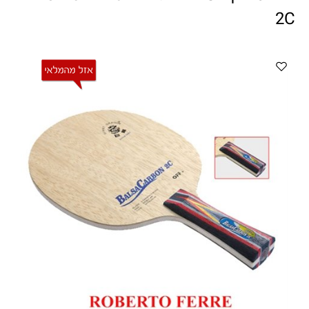
ווטצאפ
(
הודעות בלבד
):
052-8059900
2C
מענה טלפוני:
04-8411075
,
04-8411010
בין השעות 9:00-17:00
לחיצת כפתור
"צור קשר"
באתר
דוא"ל:
citysport1@013.net
citysport2@013.net