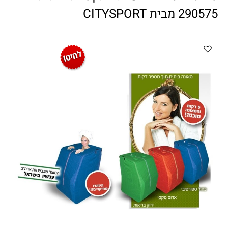
ווטצאפ
(
הודעות בלבד
):
052-8059900
290575 מבית CITYSPORT
מענה טלפוני:
04-8411075
,
04-8411010
בין השעות 9:00-17:00
לחיצת כפתור
"צור קשר"
באתר
דוא"ל:
citysport1@013.net
citysport2@013.net