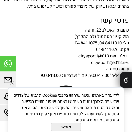
בתחום יבוא ושיווק של מוצרי ספורט וכושר לשימוש ביתי.
פרטי קשר
כתובת: האשלג 22, חיפה
מול קניון הסינמול (לב המפרץ)
טל: 04-8411010, 04-8411075
פקס: 04-8411076
דוא"ל:
citysport1@013.net
citysport2@013.net
שעות פתיחה:
✕
ימים א'-ה' 9:00-17:00, יום ו' וערבי חג 9:00-13:00
לידיעתך, באתרנו נעשה שימוש בקבצי Cookies, לרבות של צדדים
שלישיים, לצורך ניתוח השימוש באתר, שיפור חוויית הגלישה
והצגת פרסום מותאם אישית. המשך גלישה באתר מהווה את
הסכמתך לשימוש זה. לפרטים נוספים ניתן לעיין במדיניות
הפרטיות.
מדיניות הפרטיות
מאשר