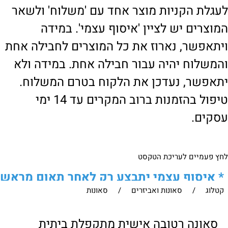
לעגלת הקניות מוצר אחד עם 'משלוח' ולשאר
המוצרים יש לציין 'איסוף עצמי'. במידה
ויתאפשר, נארוז את כל המוצרים לחבילה אחת
והמשלוח יהיה עבור חבילה אחת. במידה ולא
יתאפשר, נעדכן את הלקוח בטרם המשלוח.
טיפול בהזמנות ברוב המקרים עד 14 ימי
עסקים.
לחץ פעמיים לעריכת הטקסט
*
איסוף עצמי יתבצע רק לאחר תאום מראש
קטלוג
/
סאונות ואביזרים
/
סאונות
של הלקוח מול נציגנו
!
לבירור נוסף ניתן ליצור עמנו קשר:
סאונה רטובה אישית מתקפלת ביתית