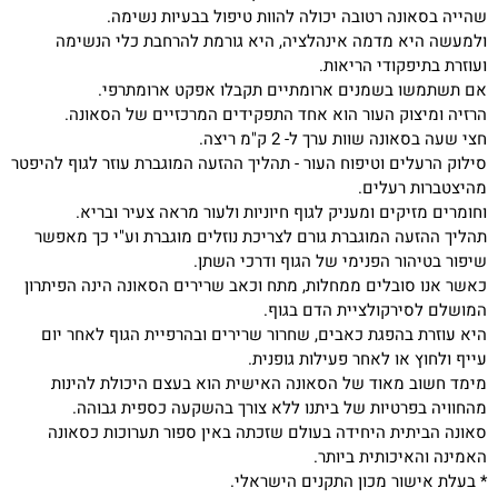
שהייה בסאונה רטובה יכולה להוות טיפול בבעיות נשימה.
ולמעשה היא מדמה אינהלציה, היא גורמת להרחבת כלי הנשימה
ועוזרת בתיפקודי הריאות.
אם תשתמשו בשמנים ארומתיים תקבלו אפקט ארומתרפי.
הרזיה ומיצוק העור הוא אחד התפקידים המרכזיים של הסאונה.
חצי שעה בסאונה שוות ערך ל- 2 ק"מ ריצה.
סילוק הרעלים וטיפוח העור - תהליך ההזעה המוגברת עוזר לגוף להיפטר
מהיצטברות רעלים.
וחומרים מזיקים ומעניק לגוף חיוניות ולעור מראה צעיר ובריא.
תהליך ההזעה המוגברת גורם לצריכת נוזלים מוגברת וע"י כך מאפשר
שיפור בטיהור הפנימי של הגוף ודרכי השתן.
כאשר אנו סובלים ממחלות, מתח וכאב שרירים הסאונה הינה הפיתרון
המושלם לסירקולציית הדם בגוף.
היא עוזרת בהפגת כאבים, שחרור שרירים ובהרפיית הגוף לאחר יום
עייף ולחוץ או לאחר פעילות גופנית.
מימד חשוב מאוד של הסאונה האישית הוא בעצם היכולת להינות
מהחוויה בפרטיות של ביתנו ללא צורך בהשקעה כספית גבוהה.
סאונה הביתית היחידה בעולם שזכתה באין ספור תערוכות כסאונה
האמינה והאיכותית ביותר.
* בעלת אישור מכון התקנים הישראלי.