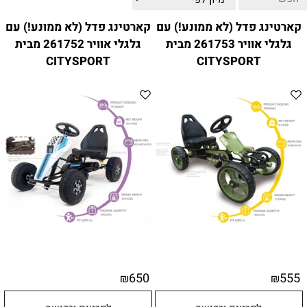
ווטצאפ
(
הודעות בלבד
):
052-8059900
קארטינג פדל (לא ממונע!) עם
קארטינג פדל (לא ממונע!) עם
מענה טלפוני:
04-8411075
,
04-8411010
גלגלי אוויר 261753 מבית
גלגלי אוויר 261752 מבית
בין השעות 9:00-17:00
CITYSPORT
CITYSPORT
לחיצת כפתור
"צור קשר"
באתר
דוא"ל:
citysport1@013.net
citysport2@013.net
650
555
₪
₪