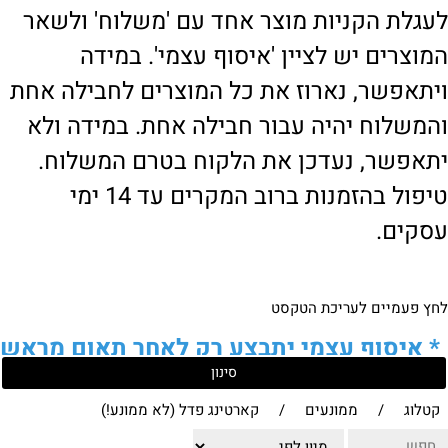
לעגלת הקניות מוצר אחד עם 'משלוח' ולשאר
המוצרים יש לציין 'איסוף עצמי'. במידה
ויתאפשר, נארוז את כל המוצרים לחבילה אחת
והמשלוח יהיה עבור חבילה אחת. במידה ולא
יתאפשר, נעדכן את הלקוח בטרם המשלוח.
טיפול בהזמנות ברוב המקרים עד 14 ימי
עסקים.
לחץ פעמיים לעריכת הטקסט
*
איסוף עצמי יתבצע רק לאחר תאום מראש
סינון
של הלקוח מול נציגנו
!
קטלוג
/
ממונעים
/
קארטינג פדל (לא ממונע!)
לבירור נוסף ניתן ליצור עמנו קשר: